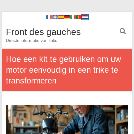
Front des gauches
Directe informatie van links
Hoe een kit te gebruiken om uw
motor eenvoudig in een trike te
transformeren