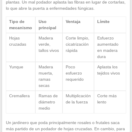
plantas. Un mal podador aplasta las fibras en lugar de cortarlas,
lo que abre la puerta a enfermedades fúngicas.
Tipo de
Uso
Ventaja
Límite
mecanismo
principal
Hojas
Madera
Corte limpio,
Esfuerzo
cruzadas
verde,
cicatrización
aumentado
tallos vivos
rápida
en madera
dura
Yunque
Madera
Poco
Aplasta los
muerta,
esfuerzo
tejidos vivos
ramas
requerido
secas
Cremallera
Ramas de
Multiplicación
Corte más
diámetro
de la fuerza
lento
medio
Un jardinero que poda principalmente rosales o frutales saca
más partido de un podador de hojas cruzadas. En cambio, para