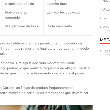
Nov
cicatrização rápida
madeira dura
Octo
Pouco esforço
Esmaga tecidos vivos
requerido
Sept
Multiplicação da força
Corte mais lento
May
MET
as ou frutíferas tira mais proveito de um podador de
a limpar madeira morta no final da temporada, um modelo
Log 
pulso.
dade do fio. Um aço temperado mantém seu corte
aço padrão, o que reduz a frequência de afiação. Verificar
evita ter que comprar a ferramenta inteira após algumas
ic Garden, as fichas de produto frequentemente
metro máximo de corte, duas informações que devem ser