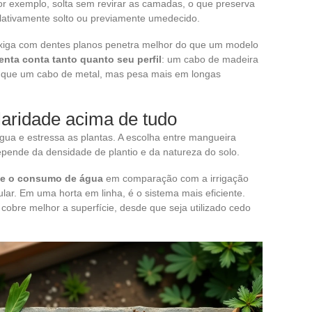
por exemplo, solta sem revirar as camadas, o que preserva
relativamente solto ou previamente umedecido.
xiga com dentes planos penetra melhor do que um modelo
enta conta tanto quanto seu perfil
: um cabo de madeira
o que um cabo de metal, mas pesa mais em longas
ularidade acima de tudo
gua e estressa as plantas. A escolha entre mangueira
pende da densidade de plantio e da natureza do solo.
nte o consumo de água
em comparação com a irrigação
ular. Em uma horta em linha, é o sistema mais eficiente.
obre melhor a superfície, desde que seja utilizado cedo