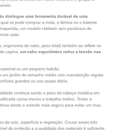
uíveis.
ção distingue uma ferramenta durável de uma
ual se pode comprar a mola, a lâmina ou o batente
trapartida, um modelo rebitado sem parafusos de
mola cede.
s, ergonomia do cabo, peso total) também se reflete no
de capina,
um cabo ergonômico reduz a tensão nas
ocasional ou um pequeno balcão.
 um jardim de tamanho médio com manutenção regular.
perfícies grandes ou uso quase diário.
 qualidade continua sendo o peso da cabeça metálica em
ilibrada cansa menos e trabalha melhor. Testar a
ntinua sendo o método mais seguro para evitar um mau
es de solo, superfície e vegetação. Cruzar esses três
vel de proteção e a qualidade dos materiais é suficiente