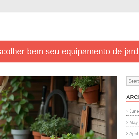
scolher bem seu equipamento de ja
ARC
June
May
Apri