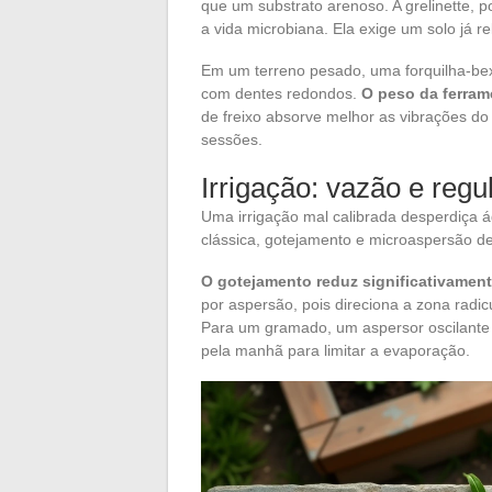
que um substrato arenoso. A grelinette, 
a vida microbiana. Ela exige um solo já 
Em um terreno pesado, uma forquilha-be
com dentes redondos.
O peso da ferram
de freixo absorve melhor as vibrações d
sessões.
Irrigação: vazão e reg
Uma irrigação mal calibrada desperdiça á
clássica, gotejamento e microaspersão de
O gotejamento reduz significativame
por aspersão, pois direciona a zona radic
Para um gramado, um aspersor oscilante c
pela manhã para limitar a evaporação.