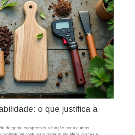
bilidade: o que justifica a
ada de gama cumprem sua função por algumas
 profissional costumam durar muito além, graças a