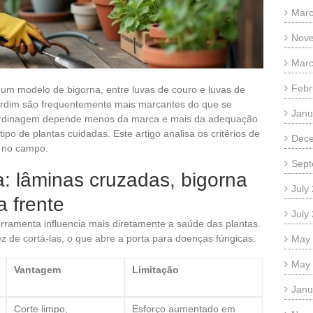
Marc
Nov
Marc
Febr
um modelo de bigorna, entre luvas de couro e luvas de
ardim são frequentemente mais marcantes do que se
Janu
jardinagem depende menos da marca e mais da adequação
tipo de plantas cuidadas. Este artigo analisa os critérios de
Dec
a no campo.
Sept
: lâminas cruzadas, bigorna
July
a frente
July
erramenta influencia mais diretamente a saúde das plantas.
 de cortá-las, o que abre a porta para doenças fúngicas.
May
May
Vantagem
Limitação
Janu
Corte limpo,
Esforço aumentado em