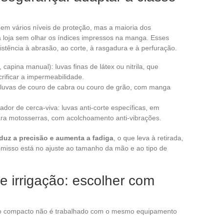
 em vários níveis de proteção, mas a maioria dos
a loja sem olhar os índices impressos na manga. Esses
istência à abrasão, ao corte, à rasgadura e à perfuração.
capina manual): luvas finas de látex ou nitrila, que
crificar a impermeabilidade.
 luvas de couro de cabra ou couro de grão, com manga
or de cerca-viva: luvas anti-corte específicas, em
a motosserras, com acolchoamento anti-vibrações.
eduz a precisão e aumenta a fadiga
, o que leva à retirada,
misso está no ajuste ao tamanho da mão e ao tipo de
 irrigação: escolher com
loso compacto não é trabalhado com o mesmo equipamento