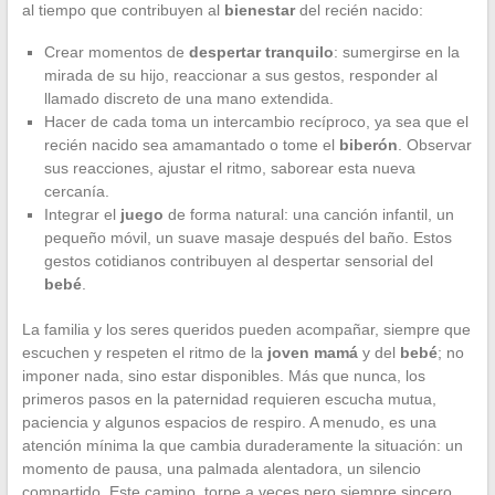
al tiempo que contribuyen al
bienestar
del recién nacido:
Crear momentos de
despertar tranquilo
: sumergirse en la
mirada de su hijo, reaccionar a sus gestos, responder al
llamado discreto de una mano extendida.
Hacer de cada toma un intercambio recíproco, ya sea que el
recién nacido sea amamantado o tome el
biberón
. Observar
sus reacciones, ajustar el ritmo, saborear esta nueva
cercanía.
Integrar el
juego
de forma natural: una canción infantil, un
pequeño móvil, un suave masaje después del baño. Estos
gestos cotidianos contribuyen al despertar sensorial del
bebé
.
La familia y los seres queridos pueden acompañar, siempre que
escuchen y respeten el ritmo de la
joven mamá
y del
bebé
; no
imponer nada, sino estar disponibles. Más que nunca, los
primeros pasos en la paternidad requieren escucha mutua,
paciencia y algunos espacios de respiro. A menudo, es una
atención mínima la que cambia duraderamente la situación: un
momento de pausa, una palmada alentadora, un silencio
compartido. Este camino, torpe a veces pero siempre sincero,