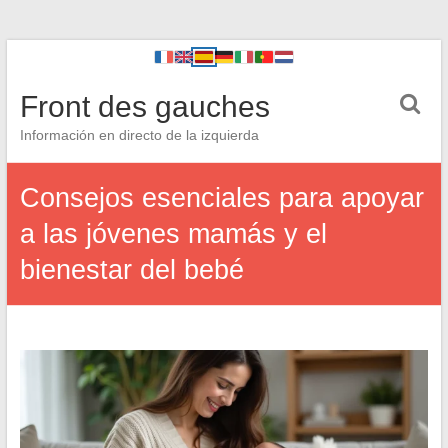
Front des gauches
Información en directo de la izquierda
Consejos esenciales para apoyar
a las jóvenes mamás y el
bienestar del bebé