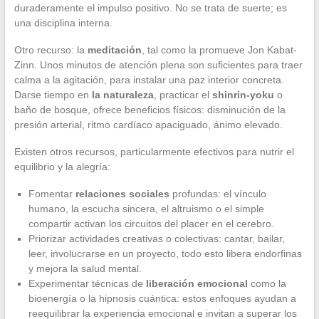
duraderamente el impulso positivo. No se trata de suerte; es
una disciplina interna.
Otro recurso: la
meditación
, tal como la promueve Jon Kabat-
Zinn. Unos minutos de atención plena son suficientes para traer
calma a la agitación, para instalar una paz interior concreta.
Darse tiempo en
la naturaleza
, practicar el
shinrin-yoku
o
baño de bosque, ofrece beneficios físicos: disminución de la
presión arterial, ritmo cardíaco apaciguado, ánimo elevado.
Existen otros recursos, particularmente efectivos para nutrir el
equilibrio y la alegría:
Fomentar
relaciones sociales
profundas: el vínculo
humano, la escucha sincera, el altruismo o el simple
compartir activan los circuitos del placer en el cerebro.
Priorizar actividades creativas o colectivas: cantar, bailar,
leer, involucrarse en un proyecto, todo esto libera endorfinas
y mejora la salud mental.
Experimentar técnicas de
liberación emocional
como la
bioenergía o la hipnosis cuántica: estos enfoques ayudan a
reequilibrar la experiencia emocional e invitan a superar los