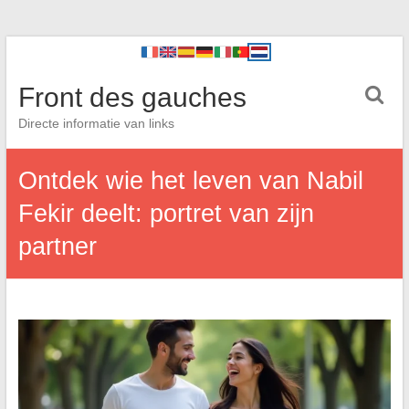
Front des gauches
Directe informatie van links
Ontdek wie het leven van Nabil
Fekir deelt: portret van zijn
partner