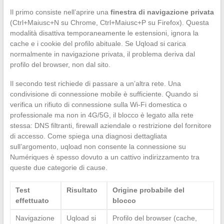
Il primo consiste nell’aprire una
finestra di navigazione privata
(Ctrl+Maiusc+N su Chrome, Ctrl+Maiusc+P su Firefox). Questa
modalità disattiva temporaneamente le estensioni, ignora la
cache e i cookie del profilo abituale. Se Uqload si carica
normalmente in navigazione privata, il problema deriva dal
profilo del browser, non dal sito.
Il secondo test richiede di passare a un’altra rete. Una
condivisione di connessione mobile è sufficiente. Quando si
verifica un rifiuto di connessione sulla Wi-Fi domestica o
professionale ma non in 4G/5G, il blocco è legato alla rete
stessa: DNS filtranti, firewall aziendale o restrizione del fornitore
di accesso. Come spiega una diagnosi dettagliata
sull’argomento, uqload non consente la connessione su
Numériques è spesso dovuto a un cattivo indirizzamento tra
queste due categorie di cause.
Test
Risultato
Origine probabile del
effettuato
blocco
Navigazione
Uqload si
Profilo del browser (cache,