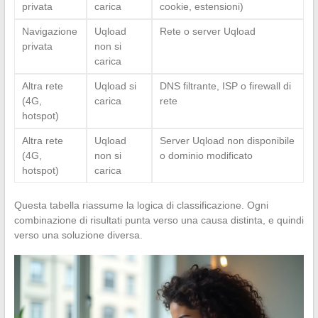
privata
carica
cookie, estensioni)
Navigazione
Uqload
Rete o server Uqload
privata
non si
carica
Altra rete
Uqload si
DNS filtrante, ISP o firewall di
(4G,
carica
rete
hotspot)
Altra rete
Uqload
Server Uqload non disponibile
(4G,
non si
o dominio modificato
hotspot)
carica
Questa tabella riassume la logica di classificazione. Ogni
combinazione di risultati punta verso una causa distinta, e quindi
verso una soluzione diversa.