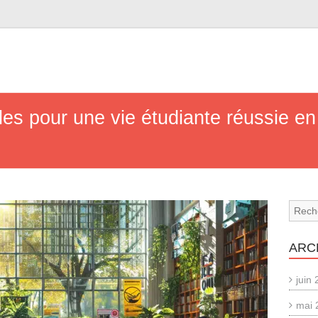
les pour une vie étudiante réussie 
ARC
juin
mai 