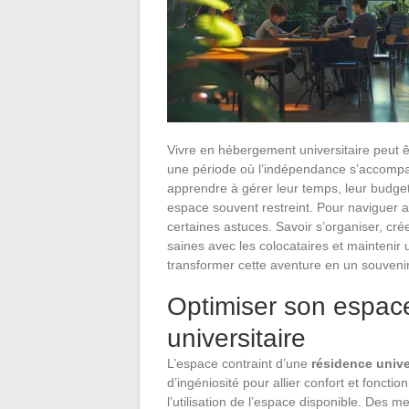
Vivre en hébergement universitaire peut êt
une période où l’indépendance s’accompag
apprendre à gérer leur temps, leur budget
espace souvent restreint. Pour naviguer av
certaines astuces. Savoir s’organiser, cré
saines avec les colocataires et maintenir 
transformer cette aventure en un souveni
Optimiser son espace
universitaire
L’espace contraint d’une
résidence unive
d’ingéniosité pour allier confort et fonct
l’utilisation de l’espace disponible. Des