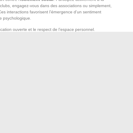
 clubs, engagez-vous dans des associations ou simplement,
es interactions favorisent l’émergence d’un sentiment
re psychologique.
tion ouverte et le respect de l’espace personnel.
e gestion financière prudente pour préserver l’harmonie au
devient alors non seulement une réponse à la
pénurie de
expérience sociale enrichissante, propice au partage de
ités
. L’organisation est la clé pour mener de front réussite
tilisez les
transports
comme un moment de transition
ser après les cours. La souscription à une
mutuelle
gliger, assurant une couverture santé adaptée, essentielle
.
der des séries en ligne : avantages, inconvénients et
 en programmation : focus sur les formations complètes
→