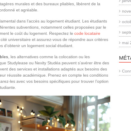
janv
agères murales et des bureaux pliables, libèrent de la
 ordonné et agréable.
nove
damental dans l’accès au logement étudiant. Les étudiants
octo
ifférentes subventions, notamment celles proposées par le
sept
ment le coût du logement. Respectez le
code locataire
ité universitaire et assurez-vous de répondre aux critères
mai 
s d’obtenir un logement social étudiant.
bles
, les alternatives comme la colocation ou les
MÉT
que Studylease ou Nexity Studéa peuvent s’avérer être des
uvent des services et installations adaptés aux besoins des
Conn
 et leur réussite académique. Prenez en compte les conditions
arez-les avec vos besoins spécifiques pour trouver l’option
tudiante.