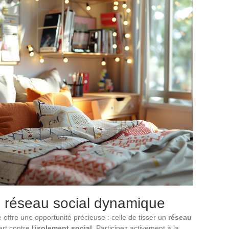
n réseau social dynamique
e offre une opportunité précieuse : celle de tisser un
réseau
t contre l’
isolement social
. Participez activement à la