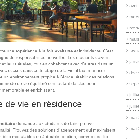
avri
mars
nove
mars
févr
re une expérience à la fois exaltante et intimidante. C’est
ne de responsabilités nouvelles. Les étudiants doivent
janv
 et leurs études, tout en cohabitant avec d’autres dans un
ec succès dans cette étape de la vie, il faut maîtriser
déce
er un environnement propice à l’étude, établir des relations
un mode de vie équilibré sont autant de clés pour
sept
r mémorable et enrichissant.
juill
 de vie en résidence
juill
mai 
rsitaire
demande aux étudiants de faire preuve
mai 
ionnalité. Trouvez des solutions d’agencement qui maximisent
 meubles modulables ou à double fonction, comme des lits