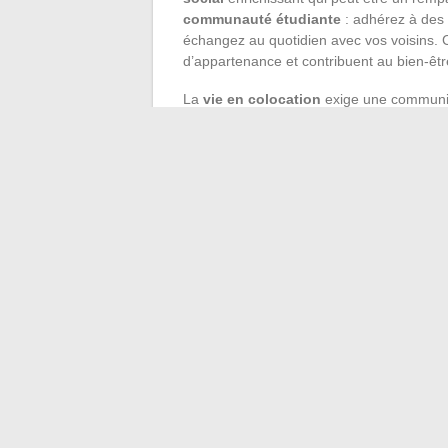
communauté étudiante
: adhérez à des
échangez au quotidien avec vos voisins. C
d’appartenance et contribuent au bien-êt
La
vie en colocation
exige une communica
Établissez des règles de vie claires et un
sein du logement partagé. La colocation 
logements abordables
, mais aussi une 
valeurs et d’entraide entre étudiants.
Trouvez l’
équilibre entre études et activ
académique et engagements personnels. U
pour planifier votre journée ou décompres
étudiante
est aussi un aspect à ne pas né
à une vie étudiante sereine et dynamique
←
Les meilleures plateformes pour regar
alternatives
Les parcours pour devenir un expert