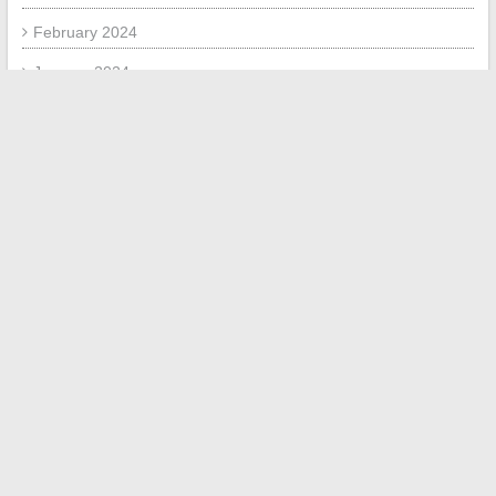
February 2024
January 2024
December 2023
September 2023
July 2023
July 2020
May 2020
May 2018
January 2018
November 2017
October 2017
September 2017