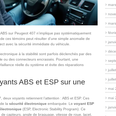
mars
nove
mars
févr
 ABS sur Peugeot 407 n’implique pas systématiquement
 de ces témoins peut résulter d’une simple anomalie de
janv
rect avec la sécurité immédiate du véhicule.
déce
ctronique à la stabilité sont parfois déclenchés par des
le ou des connecteurs encrassés. Pourtant, une
sept
éfaillance réelle du système et évite des réparations
juill
juill
oyants ABS et ESP sur une
mai 
mai 
 deux voyants retiennent l’attention : ABS et ESP. Ces
 de la
sécurité électronique
embarquée. Le
voyant ESP
janv
 électronique
(ESP, Electronic Stability Program). Ce
de capteurs, angle de braquage, vitesse de roue, lacet,