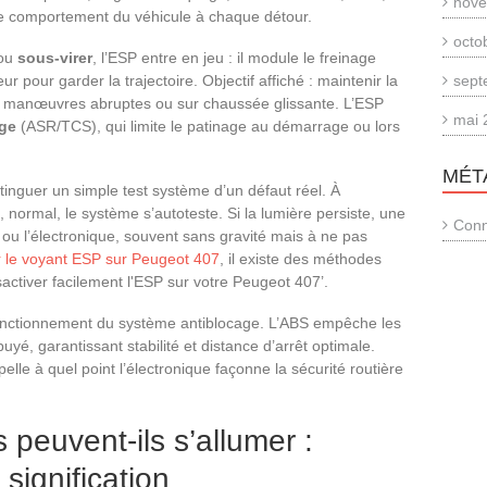
nove
 le comportement du véhicule à chaque détour.
octo
ou
sous-virer
, l’ESP entre en jeu : il module le freinage
r pour garder la trajectoire. Objectif affiché : maintenir la
sept
 de manœuvres abruptes ou sur chaussée glissante. L’ESP
mai 
age
(ASR/TCS), qui limite le patinage au démarrage ou lors
MÉT
stinguer un simple test système d’un défaut réel. À
, normal, le système s’autoteste. Si la lumière persiste, une
Conn
ou l’électronique, souvent sans gravité mais à ne pas
r le voyant ESP sur Peugeot 407
, il existe des méthodes
activer facilement l'ESP sur votre Peugeot 407’.
 fonctionnement du système antiblocage. L’ABS empêche les
yé, garantissant stabilité et distance d’arrêt optimale.
elle à quel point l’électronique façonne la sécurité routière
peuvent-ils s’allumer :
signification