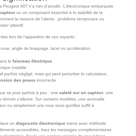
la Peugeot 407 n’a rien d’anodin. L’électronique embarquée
capteur
ou un composant essentiel à la stabilité de la
donnent la mesure de l’alerte : problème temporaire ou
ster attentif.
rées lors de l’apparition de ces voyants :
 roue, angle de braquage, lacet ou accélération
ans le
faisceau électrique
.
rique instable.
il parfois négligé, mais qui peut perturber le calculateur.
ession des pneus
incorrecte.
que se joue parfois à peu : une
saleté sur un capteur
, une
et le témoin s’allume. Sur certains modèles, une anomalie
ateur ou simplement une roue sous-gonflée suffit à
place un
diagnostic électronique
mené avec méthode.
 éléments accessibles, lisez les messages complémentaires
ue d’entretien. Seule une analyse croisée de ces indices