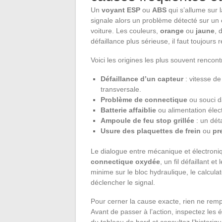
Un
voyant ESP
ou
ABS
qui s’allume sur 
signale alors un problème détecté sur un
voiture. Les couleurs,
orange
ou
jaune
, 
défaillance plus sérieuse, il faut toujours re
Voici les origines les plus souvent rencont
Défaillance d’un capteur
: vitesse de
transversale.
Problème de connectique
ou souci d
Batterie affaiblie
ou alimentation élect
Ampoule de feu stop grillée
: un déta
Usure des plaquettes de frein
ou
pr
Le dialogue entre mécanique et électroni
connectique oxydée
, un fil défaillant 
minime sur le bloc hydraulique, le calcul
déclencher le signal.
Pour cerner la cause exacte, rien ne rem
Avant de passer à l’action, inspectez les
du tableau de bord et consultez l’historiq