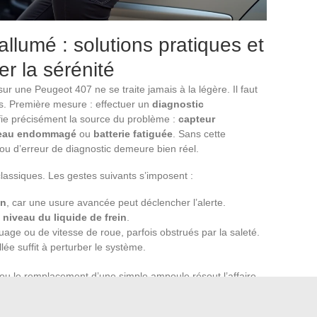
lumé : solutions pratiques et
er la sérénité
ur une Peugeot 407 ne se traite jamais à la légère. Il faut
es. Première mesure : effectuer un
diagnostic
tifie précisément la source du problème :
capteur
ceau endommagé
ou
batterie fatiguée
. Sans cette
le ou d’erreur de diagnostic demeure bien réel.
classiques. Les gestes suivants s’imposent :
in
, car une usure avancée peut déclencher l’alerte.
e
niveau du liquide de frein
.
uage ou de vitesse de roue, parfois obstrués par la saleté.
llée suffit à perturber le système.
ou le remplacement d’une simple ampoule résout l’affaire.
sulter un
spécialiste
. Certains problèmes, notamment sur
réclament un équipement adapté et le savoir-faire d’un