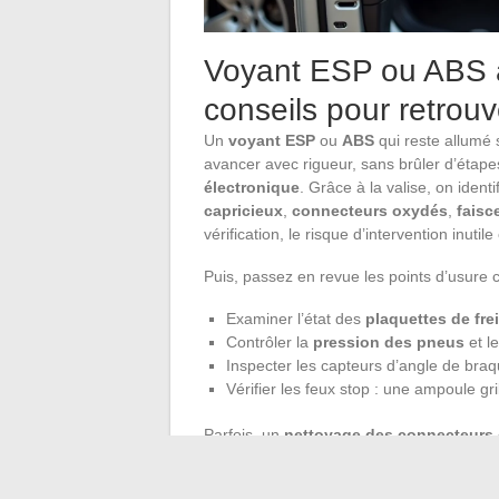
Voyant ESP ou ABS al
conseils pour retrouv
Un
voyant ESP
ou
ABS
qui reste allumé s
avancer avec rigueur, sans brûler d’étap
électronique
. Grâce à la valise, on iden
capricieux
,
connecteurs oxydés
,
fais
vérification, le risque d’intervention inuti
Puis, passez en revue les points d’usure 
Examiner l’état des
plaquettes de fre
Contrôler la
pression des pneus
et l
Inspecter les capteurs d’angle de braq
Vérifier les feux stop : une ampoule gri
Parfois, un
nettoyage des connecteurs
Si le voyant persiste, ne tardez pas à con
le
calculateur
ou le
bloc hydraulique
, 