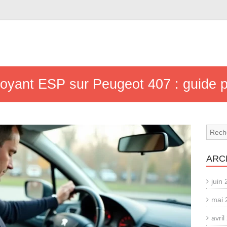
oyant ESP sur Peugeot 407 : guide p
ARC
juin
mai 
avri