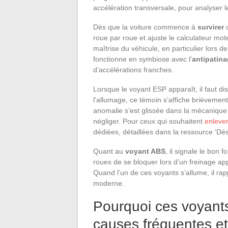
accélération transversale, pour analyser
Dès que la voiture commence à
survirer
roue par roue et ajuste le calculateur moteu
maîtrise du véhicule, en particulier lors
fonctionne en symbiose avec l’
antipatin
d’accélérations franches.
Lorsque le voyant ESP apparaît, il faut di
l’allumage, ce témoin s’affiche brièvement
anomalie s’est glissée dans la mécanique 
négliger. Pour ceux qui souhaitent
enleve
dédiées, détaillées dans la ressource ‘Dés
Quant au
voyant ABS
, il signale le bon
roues de se bloquer lors d’un freinage appu
Quand l’un de ces voyants s’allume, il rapp
moderne.
Pourquoi ces voyants 
causes fréquentes et 